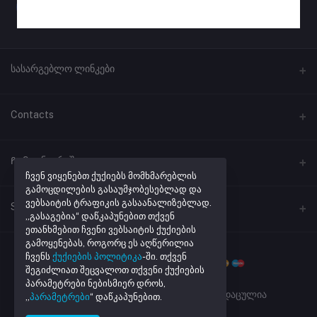
სასარგებლო ლინკები
პროგრამული უზრუნველყოფა
Contacts
ლინკების შემოკლება
მისამართი
Ჩემი ანგარიში
ქუთაისი, ჭავჭავაძის #41
ჩვენ ვიყენებთ ქუქიებს მომხმარებლის
გამოცდილების გასაუმჯობესებლად და
ვებსაიტის ტრაფიკის გასაანალიზებლად.
შესვლა
ტელეფონი
Seller Zone
„გასაგებია“ დაწკაპუნებით თქვენ
+995 32 205 43 40
შეკვეთების ისტორია
ეთანხმებით ჩვენი ვებსაიტის ქუქიების
გამოყენებას, როგორც ეს აღწერილია
Become A Seller
მაღაზიის რეგისტრაცია
ელ. ფოსტა
რჩეული პროდუქტების სია
ჩვენს
ქუქიების პოლიტიკა
-ში. თქვენ
info@netmarket.ge
შეგიძლიათ შეცვალოთ თქვენი ქუქიების
Login to Seller Panel
აკონტროლეთ შეკვეთა
პარამეტრები ნებისმიერ დროს,
Powered By
Daxi.ge
| ყველა უფლება დაცულია
„
პარამეტრები
“ დაწკაპუნებით.