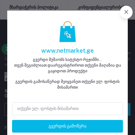
მხარდაჭერის პოლიტიკა
კონფიდენციალურობის
პოლიტიკა
www.netmarket.ge
გვერდი ემსახურება ყიდვა გაყიდვას, მაღაზიებს ეძლევათ
შესაძლებლობა დარეგისტრირდნენ და განათავსონ გასაყიდად
გვერდი მუშაობს სატესტო რეჟიმში...
თავიანთი პროდუქტი
თვენ შეგიძლიათ დაარეგისტრიროთ თქვენი მაღაზია და
გაყიდოთ პროდუქტი
გვერდის გამოსაწერად შეიყვანეთ თქვენი ელ. ფოსტის
მისამართი
Subscribe to our newsletter for regular updates about
Offers, Coupons & more
გამოწერა
გვერდის გამოწერა
FOLLOW US