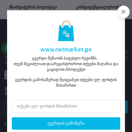
მხარდაჭერის პოლიტიკა
კონფიდენციალურობის
პოლიტიკა
www.netmarket.ge
გვერდი ემსახურება ყიდვა გაყიდვას, მაღაზიებს ეძლევათ
შესაძლებლობა დარეგისტრირდნენ და განათავსონ გასაყიდად
გვერდი მუშაობს სატესტო რეჟიმში...
თავიანთი პროდუქტი
თვენ შეგიძლიათ დაარეგისტრიროთ თქვენი მაღაზია და
გაყიდოთ პროდუქტი
გვერდის გამოსაწერად შეიყვანეთ თქვენი ელ. ფოსტის
მისამართი
Subscribe to our newsletter for regular updates about
Offers, Coupons & more
გამოწერა
გვერდის გამოწერა
FOLLOW US