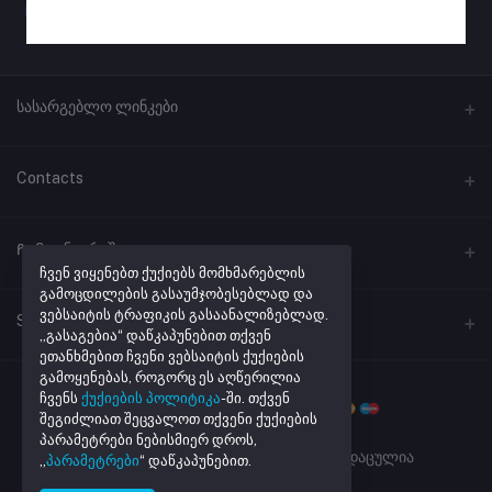
სასარგებლო ლინკები
პროგრამული უზრუნველყოფა
Contacts
ლინკების შემოკლება
მისამართი
Ჩემი ანგარიში
ქუთაისი, ჭავჭავაძის #41
ჩვენ ვიყენებთ ქუქიებს მომხმარებლის
გამოცდილების გასაუმჯობესებლად და
ვებსაიტის ტრაფიკის გასაანალიზებლად.
შესვლა
ტელეფონი
Seller Zone
„გასაგებია“ დაწკაპუნებით თქვენ
+995 32 205 43 40
შეკვეთების ისტორია
ეთანხმებით ჩვენი ვებსაიტის ქუქიების
გამოყენებას, როგორც ეს აღწერილია
Become A Seller
მაღაზიის რეგისტრაცია
ელ. ფოსტა
რჩეული პროდუქტების სია
ჩვენს
ქუქიების პოლიტიკა
-ში. თქვენ
info@netmarket.ge
შეგიძლიათ შეცვალოთ თქვენი ქუქიების
Login to Seller Panel
აკონტროლეთ შეკვეთა
პარამეტრები ნებისმიერ დროს,
Powered By
Daxi.ge
| ყველა უფლება დაცულია
„
პარამეტრები
“ დაწკაპუნებით.