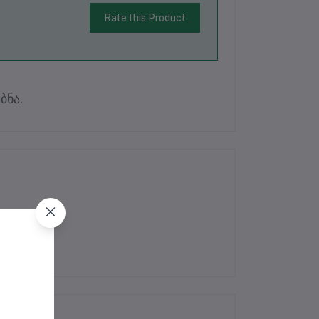
Rate this Product
ბნა.