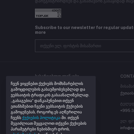
დარეგისტრირდნენ და განათავსონ გასაყიდად თავ
Subscribe to our newsletter for regular upda
more
ᲡᲐᲡᲐᲠᲒᲔᲑᲚᲝ ᲚᲘᲜᲙᲔᲑᲘ
CONT
ჩვენ ვიყენებთ ქუქიებს მომხმარებლის
პროგრამული უზრუნველყოფა
მისამა
გამოცდილების გასაუმჯობესებლად და
ქუთაის
ლინკების შემოკლება
ვებსაიტის ტრაფიკის გასაანალიზებლად.
„გასაგებია“ დაწკაპუნებით თქვენ
ტელეფ
ეთანხმებით ჩვენი ვებსაიტის ქუქიების
+995 3
გამოყენებას, როგორც ეს აღწერილია
ჩვენს
ქუქიების პოლიტიკა
-ში. თქვენ
ელ. ფ
შეგიძლიათ შეცვალოთ თქვენი ქუქიების
info@n
პარამეტრები ნებისმიერ დროს,