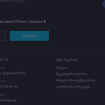
იანთი პროდუქტი
tes about Offers, Coupons &
გამოწერა
ACTS
ᲩᲔᲛᲘ ᲐᲜᲒᲐᲠᲘᲨᲘ
რთი
შესვლა
ი, ჭავჭავაძის #41
შეკვეთების ისტორია
რჩეული პროდუქტების სია
ონი
2 205 43 40
აკონტროლეთ შეკვეთა
ოსტა
etmarket.ge