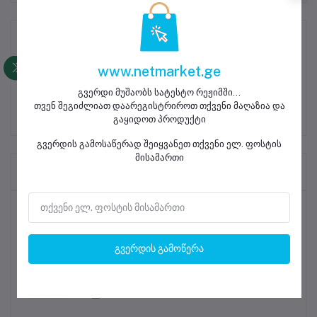
პროდუქტის აღწერა
www.netmarket.ge
გვერდი მუშაობს სატესტო რეჟიმში...
თვენ შეგიძლიათ დაარეგისტრიროთ თქვენი მაღაზია და
გაყიდოთ პროდუქტი
გვერდის გამოსაწერად შეიყვანეთ თქვენი ელ. ფოსტის
მისამართი
Frequently Brought Products
ყველაზე გაყიდვადი პროდუქტები
გვერდის გამოწერა
მობილური ტელეფონის ეკრანის
საწმენდი სალფეთქი
0.35 ₾