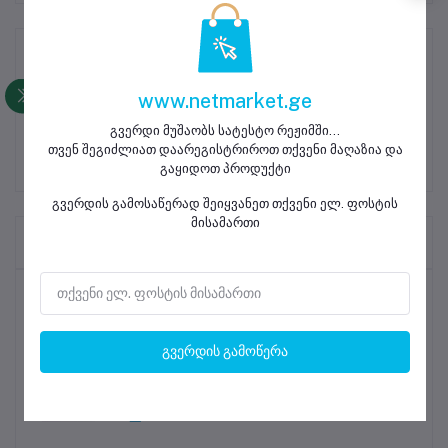
პროდუქტის აღწერა
www.netmarket.ge
გვერდი მუშაობს სატესტო რეჟიმში...
თვენ შეგიძლიათ დაარეგისტრიროთ თქვენი მაღაზია და
გაყიდოთ პროდუქტი
გვერდის გამოსაწერად შეიყვანეთ თქვენი ელ. ფოსტის
მისამართი
Frequently Brought Products
ყველაზე გაყიდვადი პროდუქტები
გვერდის გამოწერა
მობილური ტელეფონის ეკრანის
საწმენდი სალფეთქი
0.35 ₾