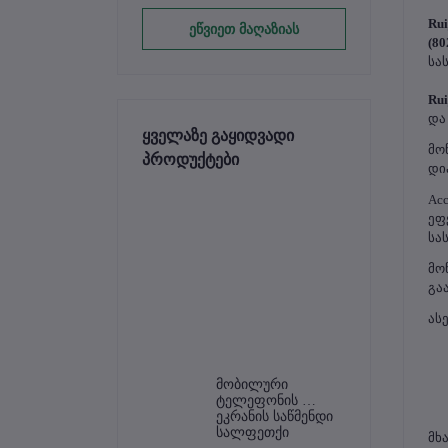
Rui
ეწვიეთ მაღაზიას
(80
სა
Rui
და
ყველაზე გაყიდვადი
მო
პროდუქტები
დი
Acc
ეფ
სა
მო
გა
ასე
მობილური 
ტელეფონის 
ეკრანის საწმენდი 
სალფეთქი
მხა