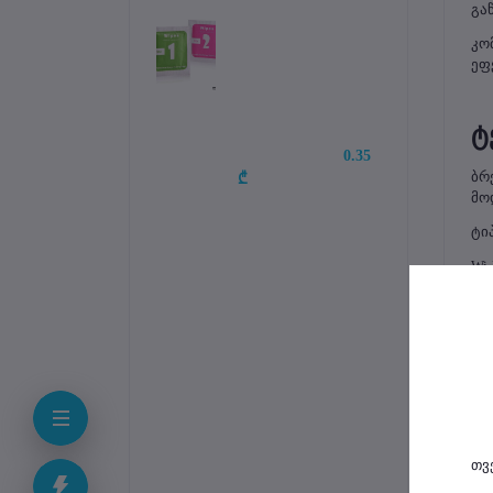
გა
კო
ეფ
ტ
0.35 
ბრე
₾
მო
ტიპ
Wi-
სიხ
მა
სი
2.4
5 G
MI
ან
თვ
პო