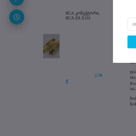
2 ×
მა
RCA კონექტორი, 
RCA-DLX101
კვე
Po
DC
მა
მო
მარ
და
2.50 
Me
₾
Ro
Wi-
ზომ
წონ