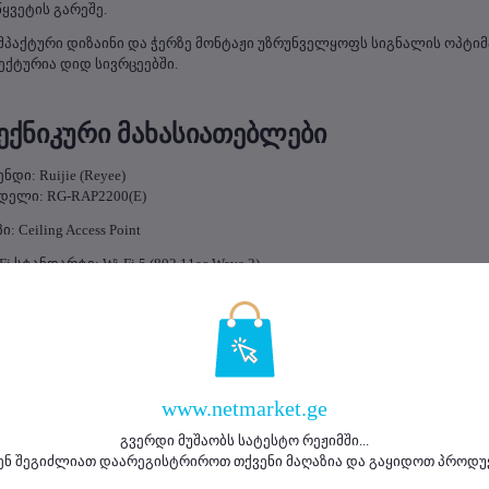
წყვეტის გარეშე.
მპაქტური დიზაინი და ჭერზე მონტაჟი უზრუნველყოფს სიგნალის ოპტიმ
ექტურია დიდ სივრცეებში.
ექნიკური მახასიათებლები
ნდი: Ruijie (Reyee)
დელი: RG-RAP2200(E)
ი: Ceiling Access Point
Fi სტანდარტი: Wi-Fi 5 (802.11ac Wave 2)
შირე: 2.4 GHz + 5 GHz
ქსიმალური სიჩქარე: 1267 Mbps
ჩქარეები:
 GHz: 400 Mbps
Hz: 867 Mbps
www.netmarket.ge
MO: 2×2 MU-MIMO
გვერდი მუშაობს სატესტო რეჟიმში...
ტენები: ჩაშენებული
ენ შეგიძლიათ დაარეგისტრიროთ თქვენი მაღაზია და გაყიდოთ პროდუ
რტები: