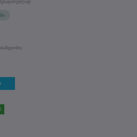
შესადარებლად
ვნა
საწვდომი)
ა