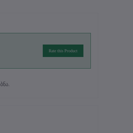
Rate this Product
ბნა.