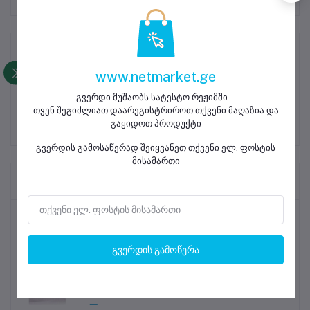
პროდუქტის აღწერა
www.netmarket.ge
გვერდი მუშაობს სატესტო რეჟიმში...
თვენ შეგიძლიათ დაარეგისტრიროთ თქვენი მაღაზია და
გაყიდოთ პროდუქტი
გვერდის გამოსაწერად შეიყვანეთ თქვენი ელ. ფოსტის
მისამართი
Frequently Brought Products
ყველაზე გაყიდვადი პროდუქტები
გვერდის გამოწერა
მობილური ტელეფონის ეკრანის
საწმენდი სალფეთქი
0.35 ₾