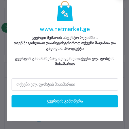
პროდუქტის აღწერა
www.netmarket.ge
გვერდი მუშაობს სატესტო რეჟიმში...
თვენ შეგიძლიათ დაარეგისტრიროთ თქვენი მაღაზია და
გაყიდოთ პროდუქტი
გვერდის გამოსაწერად შეიყვანეთ თქვენი ელ. ფოსტის
მისამართი
Frequently Brought Products
ყველაზე გაყიდვადი პროდუქტები
გვერდის გამოწერა
მობილური ტელეფონის ეკრანის
საწმენდი სალფეთქი
0.35 ₾