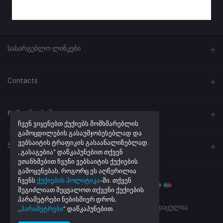
სასარგებლო ლინკები
პროგრამული უზრუნველყოფა
Contacts
ლინკების შემოკლება
მისამართი
Ჩემი ანგარიში
ქუთაისი, ჭავჭავაძის #41
ჩვენ ვიყენებთ ქუქიებს მომხმარებლის
გამოცდილების გასაუმჯობესებლად და
ვებსაიტის ტრაფიკის გასაანალიზებლად.
შესვლა
ტელეფონი
Seller Zone
„გასაგებია“ დაწკაპუნებით თქვენ
+995 32 205 43 40
შეკვეთების ისტორია
ეთანხმებით ჩვენი ვებსაიტის ქუქიების
გამოყენებას, როგორც ეს აღწერილია
Become A Seller
მაღაზიის რეგისტრაცია
ელ. ფოსტა
რჩეული პროდუქტების სია
ჩვენს
ქუქიების პოლიტიკა
-ში. თქვენ
info@netmarket.ge
შეგიძლიათ შეცვალოთ თქვენი ქუქიების
Login to Seller Panel
აკონტროლეთ შეკვეთა
პარამეტრები ნებისმიერ დროს,
Powered By
Daxi.ge
| ყველა უფლება დაცულია
„
პარამეტრები
“ დაწკაპუნებით.