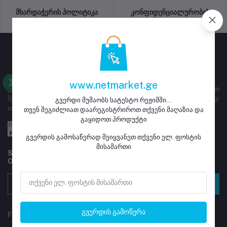
მხარდაჭერის პოლიტიკა
კონფიდენციალურობის
პოლიტიკა
www.netmarket.ge
გვერდი ემსახურება ყიდვა გაყიდვას, მაღაზიებს ეძლევათ
შესაძლებლობა დარეგისტრირდნენ და განათავსონ გასაყიდად
გვერდი მუშაობს სატესტო რეჟიმში...
თავიანთი პროდუქტი
თვენ შეგიძლიათ დაარეგისტრიროთ თქვენი მაღაზია და
გაყიდოთ პროდუქტი
გვერდის გამოსაწერად შეიყვანეთ თქვენი ელ. ფოსტის
მისამართი
Subscribe to our newsletter for regular updates about
Offers, Coupons & more
გამოწერა
გვერდის გამოწერა
FOLLOW US