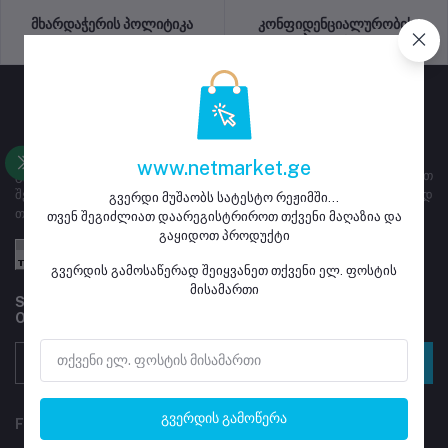
მხარდაჭერის პოლიტიკა
კონფიდენციალურობის
პოლიტიკა
www.netmarket.ge
გვერდი ემსახურება ყიდვა გაყიდვას, მაღაზიებს ეძლევათ
შესაძლებლობა დარეგისტრირდნენ და განათავსონ გასაყიდად
გვერდი მუშაობს სატესტო რეჟიმში...
თავიანთი პროდუქტი
თვენ შეგიძლიათ დაარეგისტრიროთ თქვენი მაღაზია და
გაყიდოთ პროდუქტი
გვერდის გამოსაწერად შეიყვანეთ თქვენი ელ. ფოსტის
მისამართი
Subscribe to our newsletter for regular updates about
Offers, Coupons & more
გამოწერა
გვერდის გამოწერა
FOLLOW US