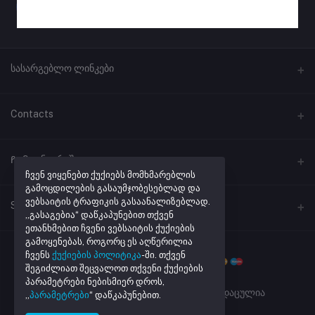
სასარგებლო ლინკები
პროგრამული უზრუნველყოფა
Contacts
ლინკების შემოკლება
მისამართი
Ჩემი ანგარიში
ქუთაისი, ჭავჭავაძის #41
ჩვენ ვიყენებთ ქუქიებს მომხმარებლის
გამოცდილების გასაუმჯობესებლად და
ვებსაიტის ტრაფიკის გასაანალიზებლად.
შესვლა
ტელეფონი
Seller Zone
„გასაგებია“ დაწკაპუნებით თქვენ
+995 32 205 43 40
შეკვეთების ისტორია
ეთანხმებით ჩვენი ვებსაიტის ქუქიების
გამოყენებას, როგორც ეს აღწერილია
Become A Seller
მაღაზიის რეგისტრაცია
ელ. ფოსტა
რჩეული პროდუქტების სია
ჩვენს
ქუქიების პოლიტიკა
-ში. თქვენ
info@netmarket.ge
შეგიძლიათ შეცვალოთ თქვენი ქუქიების
Login to Seller Panel
აკონტროლეთ შეკვეთა
პარამეტრები ნებისმიერ დროს,
Powered By
Daxi.ge
| ყველა უფლება დაცულია
„
პარამეტრები
“ დაწკაპუნებით.