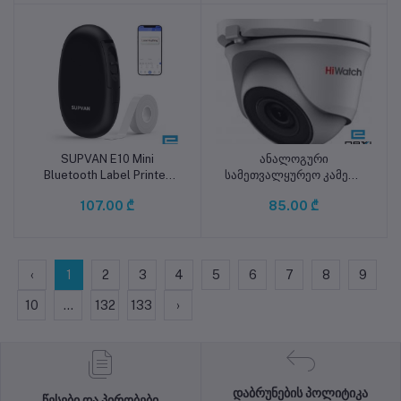
(გამჭირვალე)
SUPVAN E10 Mini
ანალოგური
კალათაში დამატება
კალათაში დამატება
Bluetooth Label Printer
სამეთვალყურეო კამერა
(შავი)
, 2MP 3.6mm, Hiwatch DS-
107.00 ₾
85.00 ₾
T203(B), HD
TVI/AHD/CVI/CVBS,
Turret, Fix, IR20m,
‹
1
2
3
4
5
6
7
8
9
10
...
132
133
›
დაბრუნების პოლიტიკა
წესები და პირობები