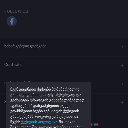
FOLLOW US
სასარგებლო ლინკები
პროგრამული უზრუნველყოფა
Contacts
ლინკების შემოკლება
მისამართი
Ჩემი ანგარიში
ქუთაისი, ჭავჭავაძის #41
ჩვენ ვიყენებთ ქუქიებს მომხმარებლის
გამოცდილების გასაუმჯობესებლად და
ვებსაიტის ტრაფიკის გასაანალიზებლად.
შესვლა
ტელეფონი
Seller Zone
„გასაგებია“ დაწკაპუნებით თქვენ
+995 32 205 43 40
შეკვეთების ისტორია
ეთანხმებით ჩვენი ვებსაიტის ქუქიების
გამოყენებას, როგორც ეს აღწერილია
Become A Seller
მაღაზიის რეგისტრაცია
ელ. ფოსტა
რჩეული პროდუქტების სია
ჩვენს
ქუქიების პოლიტიკა
-ში. თქვენ
info@netmarket.ge
შეგიძლიათ შეცვალოთ თქვენი ქუქიების