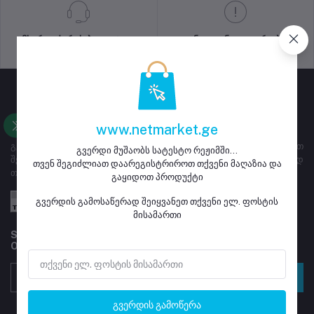
მხარდაჭერის პოლიტიკა
კონფიდენციალურობის
პოლიტიკა
www.netmarket.ge
გვერდი ემსახურება ყიდვა გაყიდვას, მაღაზიებს ეძლევათ
გვერდი მუშაობს სატესტო რეჟიმში...
შესაძლებლობა დარეგისტრირდნენ და განათავსონ გასაყიდად
თვენ შეგიძლიათ დაარეგისტრიროთ თქვენი მაღაზია და
თავიანთი პროდუქტი
გაყიდოთ პროდუქტი
გვერდის გამოსაწერად შეიყვანეთ თქვენი ელ. ფოსტის
მისამართი
Subscribe to our newsletter for regular updates about
Offers, Coupons & more
გამოწერა
გვერდის გამოწერა