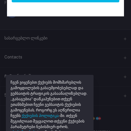
FOLLOW US
სასარგებლო ლინკები
პროგრამული უზრუნველყოფა
Contacts
ლინკების შემოკლება
მისამართი
Ჩემი ანგარიში
ქუთაისი, ჭავჭავაძის #41
ჩვენ ვიყენებთ ქუქიებს მომხმარებლის
გამოცდილების გასაუმჯობესებლად და
ვებსაიტის ტრაფიკის გასაანალიზებლად.
შესვლა
ტელეფონი
Seller Zone
„გასაგებია“ დაწკაპუნებით თქვენ
+995 32 205 43 40
შეკვეთების ისტორია
ეთანხმებით ჩვენი ვებსაიტის ქუქიების
გამოყენებას, როგორც ეს აღწერილია
Become A Seller
მაღაზიის რეგისტრაცია
ელ. ფოსტა
რჩეული პროდუქტების სია
ჩვენს
ქუქიების პოლიტიკა
-ში. თქვენ
info@netmarket.ge
შეგიძლიათ შეცვალოთ თქვენი ქუქიების
Login to Seller Panel
აკონტროლეთ შეკვეთა
პარამეტრები ნებისმიერ დროს,