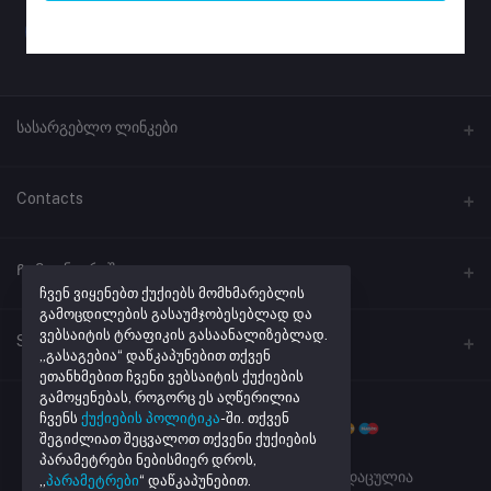
სასარგებლო ლინკები
პროგრამული უზრუნველყოფა
Contacts
ლინკების შემოკლება
მისამართი
Ჩემი ანგარიში
ქუთაისი, ჭავჭავაძის #41
ჩვენ ვიყენებთ ქუქიებს მომხმარებლის
გამოცდილების გასაუმჯობესებლად და
ვებსაიტის ტრაფიკის გასაანალიზებლად.
შესვლა
ტელეფონი
Seller Zone
„გასაგებია“ დაწკაპუნებით თქვენ
+995 32 205 43 40
შეკვეთების ისტორია
ეთანხმებით ჩვენი ვებსაიტის ქუქიების
გამოყენებას, როგორც ეს აღწერილია
Become A Seller
მაღაზიის რეგისტრაცია
ელ. ფოსტა
რჩეული პროდუქტების სია
ჩვენს
ქუქიების პოლიტიკა
-ში. თქვენ
info@netmarket.ge
შეგიძლიათ შეცვალოთ თქვენი ქუქიების
Login to Seller Panel
აკონტროლეთ შეკვეთა
პარამეტრები ნებისმიერ დროს,
Powered By
Daxi.ge
| ყველა უფლება დაცულია
„
პარამეტრები
“ დაწკაპუნებით.