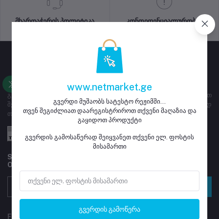
მხარდაჭერის პოლიტიკა
კონფიდენციალურობის
პოლიტიკა
www.netmarket.ge
გვერდი ემსახურება ყიდვა გაყიდვას, მაღაზიებს ეძლევათ
გვერდი მუშაობს სატესტო რეჟიმში...
შესაძლებლობა დარეგისტრირდნენ და განათავსონ გასაყიდად
თვენ შეგიძლიათ დაარეგისტრიროთ თქვენი მაღაზია და
თავიანთი პროდუქტი
გაყიდოთ პროდუქტი
გვერდის გამოსაწერად შეიყვანეთ თქვენი ელ. ფოსტის
მისამართი
Subscribe to our newsletter for regular updates about
Offers, Coupons & more
გამოწერა
გვერდის გამოწერა
FOLLOW US