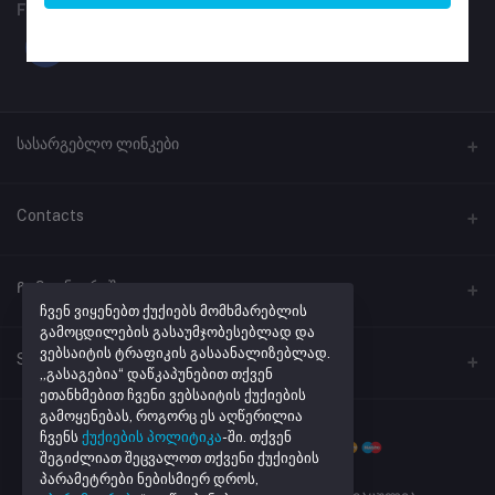
FOLLOW US
სასარგებლო ლინკები
პროგრამული უზრუნველყოფა
Contacts
ლინკების შემოკლება
მისამართი
Ჩემი ანგარიში
ქუთაისი, ჭავჭავაძის #41
ჩვენ ვიყენებთ ქუქიებს მომხმარებლის
გამოცდილების გასაუმჯობესებლად და
ვებსაიტის ტრაფიკის გასაანალიზებლად.
შესვლა
ტელეფონი
Seller Zone
„გასაგებია“ დაწკაპუნებით თქვენ
+995 32 205 43 40
შეკვეთების ისტორია
ეთანხმებით ჩვენი ვებსაიტის ქუქიების
გამოყენებას, როგორც ეს აღწერილია
Become A Seller
მაღაზიის რეგისტრაცია
ელ. ფოსტა
რჩეული პროდუქტების სია
ჩვენს
ქუქიების პოლიტიკა
-ში. თქვენ
info@netmarket.ge
შეგიძლიათ შეცვალოთ თქვენი ქუქიების
Login to Seller Panel
აკონტროლეთ შეკვეთა
პარამეტრები ნებისმიერ დროს,