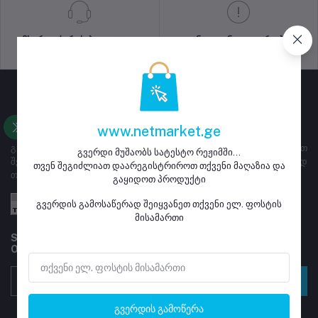
მხარდაჭერის პოლიტიკა
კონფიდენციალურობის
პოლიტიკა
www.netmarket.ge
გვერდი ემსახურება ყიდვა გაყიდვას, მაღაზიებს ეძლევათ
გვერდი მუშაობს სატესტო რეჟიმში...
შესაძლებლობა დარეგისტრირდნენ და განათავსონ გასაყიდად
თვენ შეგიძლიათ დაარეგისტრიროთ თქვენი მაღაზია და
თავიანთი პროდუქტი
გაყიდოთ პროდუქტი
გვერდის გამოსაწერად შეიყვანეთ თქვენი ელ. ფოსტის
მისამართი
Subscribe to our newsletter for regular updates about
Offers, Coupons & more
გამოწერა
გვერდის გამოწერა