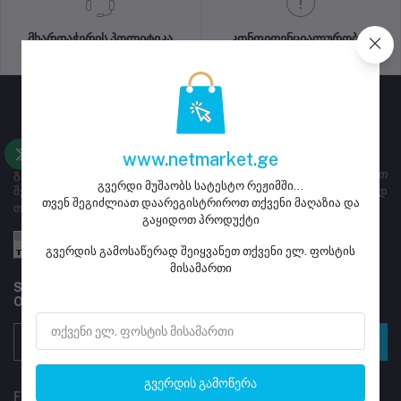
მხარდაჭერის პოლიტიკა
კონფიდენციალურობის
პოლიტიკა
www.netmarket.ge
გვერდი ემსახურება ყიდვა გაყიდვას, მაღაზიებს ეძლევათ
გვერდი მუშაობს სატესტო რეჟიმში...
შესაძლებლობა დარეგისტრირდნენ და განათავსონ გასაყიდად
თვენ შეგიძლიათ დაარეგისტრიროთ თქვენი მაღაზია და
თავიანთი პროდუქტი
გაყიდოთ პროდუქტი
გვერდის გამოსაწერად შეიყვანეთ თქვენი ელ. ფოსტის
მისამართი
Subscribe to our newsletter for regular updates about
Offers, Coupons & more
გამოწერა
გვერდის გამოწერა
FOLLOW US