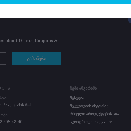
FO
იებს ეძლევათ შესაძლებლობა
იანთი პროდუქტი
tes about Offers, Coupons &
გამოწერა
ACTS
ᲩᲔᲛᲘ ᲐᲜᲒᲐᲠᲘᲨᲘ
რთი
შესვლა
ი, ჭავჭავაძის #41
შეკვეთების ისტორია
რჩეული პროდუქტების სია
ონი
2 205 43 40
აკონტროლეთ შეკვეთა