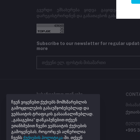
გვერდი ემსახურება ყიდვა გაყიდვას, მაღაზ
დარეგისტრირდნენ და განათავსონ გასაყიდად თავ
Subscribe to our newsletter for regular upda
more
ᲡᲐᲡᲐᲠᲒᲔᲑᲚᲝ ᲚᲘᲜᲙᲔᲑᲘ
CONT
ჩვენ ვიყენებთ ქუქიებს მომხმარებლის
პროგრამული უზრუნველყოფა
მისამა
გამოცდილების გასაუმჯობესებლად და
ქუთაის
ლინკების შემოკლება
ვებსაიტის ტრაფიკის გასაანალიზებლად.
„გასაგებია“ დაწკაპუნებით თქვენ
ტელეფ
ეთანხმებით ჩვენი ვებსაიტის ქუქიების
+995 3
გამოყენებას, როგორც ეს აღწერილია
ჩვენს
ქუქიების პოლიტიკა
-ში. თქვენ