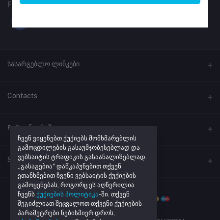
FOLLOW US
სასარგებლო ლინკები
პროგრამული უზრუნველყოფა
Contacts
ლინკების შემოკლება
მისამართი
Ჩემი ანგარიში
ქუთაისი, ჭავჭავაძის #41
ჩვენ ვიყენებთ ქუქიებს მომხმარებლის
გამოცდილების გასაუმჯობესებლად და
ვებსაიტის ტრაფიკის გასაანალიზებლად.
შესვლა
ტელეფონი
Seller Zone
„გასაგებია“ დაწკაპუნებით თქვენ
+995 32 205 43 40
შეკვეთების ისტორია
ეთანხმებით ჩვენი ვებსაიტის ქუქიების
გამოყენებას, როგორც ეს აღწერილია
Become A Seller
მაღაზიის რეგისტრაცია
ელ. ფოსტა
რჩეული პროდუქტების სია
ჩვენს
ქუქიების პოლიტიკა
-ში. თქვენ
info@netmarket.ge
შეგიძლიათ შეცვალოთ თქვენი ქუქიების
Login to Seller Panel
აკონტროლეთ შეკვეთა
პარამეტრები ნებისმიერ დროს,