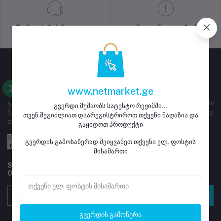
მხარდაჭერის პოლიტიკა
კონფიდენციალურობის
პოლიტიკა
www.netmarket.ge
გვერდი ემსახურება ყიდვა გაყიდვას, მაღაზიებს ეძლევათ
გვერდი მუშაობს სატესტო რეჟიმში...
შესაძლებლობა დარეგისტრირდნენ და განათავსონ გასაყიდად
თვენ შეგიძლიათ დაარეგისტრიროთ თქვენი მაღაზია და
თავიანთი პროდუქტი
გაყიდოთ პროდუქტი
გვერდის გამოსაწერად შეიყვანეთ თქვენი ელ. ფოსტის
მისამართი
Subscribe to our newsletter for regular updates about
Offers, Coupons & more
გამოწერა
გვერდის გამოწერა