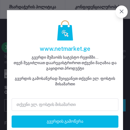
მხარდაჭერის პოლიტიკა
კონფიდენციალურობის
პოლიტიკა
www.netmarket.ge
გვერდი ემსახურება ყიდვა გაყიდვას, მაღაზიებს ეძლევათ
შესაძლებლობა დარეგისტრირდნენ და განათავსონ გასაყიდად
გვერდი მუშაობს სატესტო რეჟიმში...
თავიანთი პროდუქტი
თვენ შეგიძლიათ დაარეგისტრიროთ თქვენი მაღაზია და
გაყიდოთ პროდუქტი
გვერდის გამოსაწერად შეიყვანეთ თქვენი ელ. ფოსტის
მისამართი
Subscribe to our newsletter for regular updates about
Offers, Coupons & more
გამოწერა
გვერდის გამოწერა
FOLLOW US