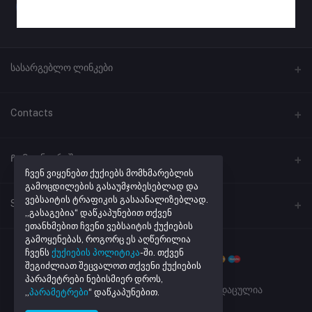
სასარგებლო ლინკები
პროგრამული უზრუნველყოფა
Contacts
ლინკების შემოკლება
მისამართი
Ჩემი ანგარიში
ქუთაისი, ჭავჭავაძის #41
ჩვენ ვიყენებთ ქუქიებს მომხმარებლის
გამოცდილების გასაუმჯობესებლად და
ვებსაიტის ტრაფიკის გასაანალიზებლად.
შესვლა
ტელეფონი
Seller Zone
„გასაგებია“ დაწკაპუნებით თქვენ
+995 32 205 43 40
შეკვეთების ისტორია
ეთანხმებით ჩვენი ვებსაიტის ქუქიების
გამოყენებას, როგორც ეს აღწერილია
Become A Seller
მაღაზიის რეგისტრაცია
ელ. ფოსტა
რჩეული პროდუქტების სია
ჩვენს
ქუქიების პოლიტიკა
-ში. თქვენ
info@netmarket.ge
შეგიძლიათ შეცვალოთ თქვენი ქუქიების
Login to Seller Panel
აკონტროლეთ შეკვეთა
პარამეტრები ნებისმიერ დროს,
Powered By
Daxi.ge
| ყველა უფლება დაცულია
„
პარამეტრები
“ დაწკაპუნებით.